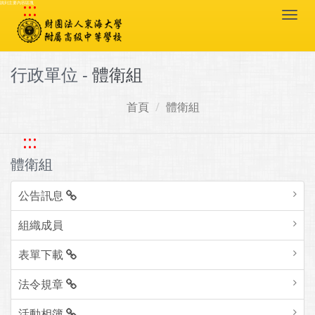
:::
跳到主要內容區塊
Togg
navi
行政單位 -
體衛組
首頁
體衛組
:::
體衛組
公告訊息
組織成員
表單下載
法令規章
活動相簿