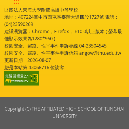
:::
財團法人東海大學附屬高級中等學校
地址：407224臺中市西屯區臺灣大道四段1727號 電話：
(04)23590269
建議瀏覽器：Chrome，Firefox，IE10.0以上版本 ( 螢幕最
佳顯示效果為1280*960 )
校園安全、霸凌、性平事件申訴專線 04-23504545
校園安全、霸凌、性平事件申訴信箱 angow@thu.edu.tw
更新日期：2026-08-07
您是本站第
43068716
位訪客
Copyright (C) THE AFFILIATED HIGH SCHOOL OF TUNGHAI
UNIVERSITY