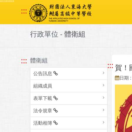
跳到主要內容區塊
:::
行政單位 -
體衛組
:::
體衛組
:::
賀！
公告訊息
日期 : 
組織成員
表單下載
法令規章
活動相簿