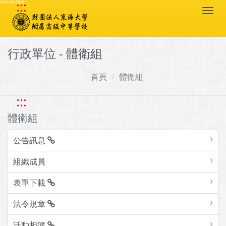
:::
跳到主要內容區塊
Togg
navi
行政單位 -
體衛組
首頁
體衛組
:::
體衛組
公告訊息
組織成員
表單下載
法令規章
活動相簿