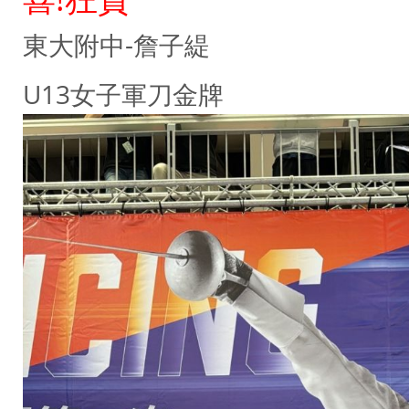
東大附中-詹子緹
U13女子軍刀金牌