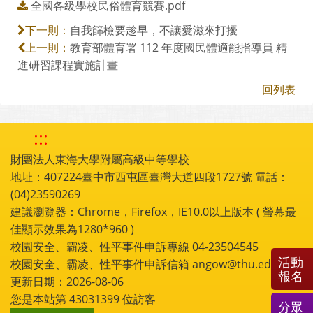
全國各級學校民俗體育競賽.pdf
自我篩檢要趁早，不讓愛滋來打擾
下一則：
教育部體育署 112 年度國民體適能指導員 精
上一則：
進研習課程實施計畫
回列表
:::
財團法人東海大學附屬高級中等學校
地址：407224臺中市西屯區臺灣大道四段1727號 電話：
(04)23590269
建議瀏覽器：Chrome，Firefox，IE10.0以上版本 ( 螢幕最
佳顯示效果為1280*960 )
校園安全、霸凌、性平事件申訴專線 04-23504545
活動
校園安全、霸凌、性平事件申訴信箱 angow@thu.edu.tw
報名
更新日期：2026-08-06
您是本站第
43031399
位訪客
分眾