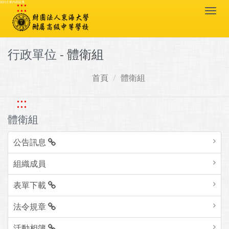
:::
跳到主要內容區塊
Togg
navi
行政單位 -
體衛組
首頁
體衛組
:::
體衛組
公告訊息
組織成員
表單下載
法令規章
活動相簿