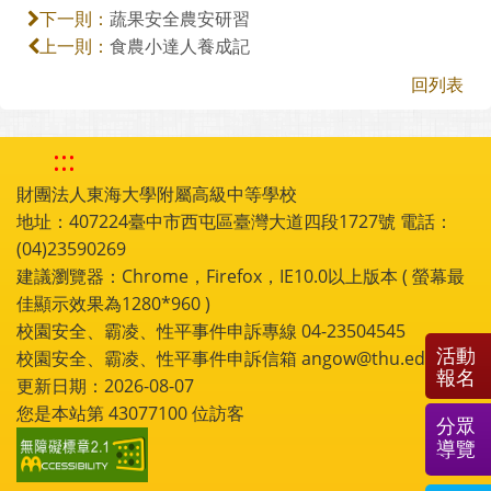
蔬果安全農安研習
下一則：
食農小達人養成記
上一則：
回列表
:::
財團法人東海大學附屬高級中等學校
地址：407224臺中市西屯區臺灣大道四段1727號 電話：
(04)23590269
建議瀏覽器：Chrome，Firefox，IE10.0以上版本 ( 螢幕最
佳顯示效果為1280*960 )
校園安全、霸凌、性平事件申訴專線 04-23504545
活動
校園安全、霸凌、性平事件申訴信箱 angow@thu.edu.tw
報名
更新日期：2026-08-07
您是本站第
43077100
位訪客
分眾
導覽