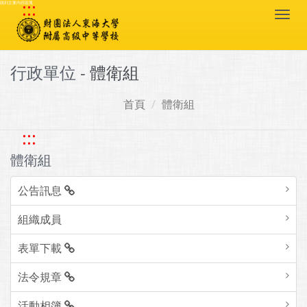
:::
跳到主要內容區塊
Togg
navi
行政單位 -
體衛組
首頁
體衛組
:::
體衛組
公告訊息
組織成員
表單下載
法令規章
活動相簿