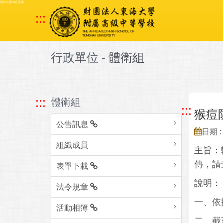
跳到主要內容區塊
:::
行政單位 -
體衛組
:::
體衛組
:::
猴痘
公告訊息
日期 : 
組織成員
主旨：
傳，請
表單下載
說明：
法令規章
一、依
活動相簿
二、截