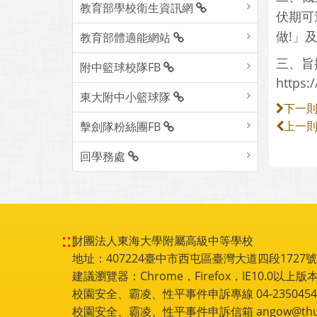
教育部學校衛生資訊網
伏期可
做!」
教育部體適能網站
三、旨
附中籃球校隊FB
https
東大附中小籃球隊
下一
擊劍隊粉絲團FB
上一
回學務處
:::
財團法人東海大學附屬高級中等學校
地址：407224臺中市西屯區臺灣大道四段1727號 電話
建議瀏覽器：Chrome，Firefox，IE10.0以上版本
校園安全、霸凌、性平事件申訴專線 04-2350454
校園安全、霸凌、性平事件申訴信箱 angow@thu.e