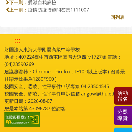
愛滋自我篩檢
下一則：
疫情防疫措施問答集1111007
上一則：
回列表
:::
財團法人東海大學附屬高級中等學校
地址：407224臺中市西屯區臺灣大道四段1727號 電話：
(04)23590269
建議瀏覽器：Chrome，Firefox，IE10.0以上版本 ( 螢幕最
佳顯示效果為1280*960 )
校園安全、霸凌、性平事件申訴專線 04-23504545
活動
校園安全、霸凌、性平事件申訴信箱 angow@thu.edu.tw
報名
更新日期：2026-08-07
您是本站第
43096787
位訪客
分眾
導覽