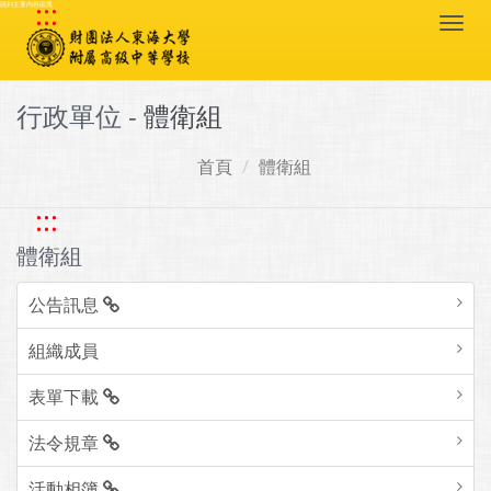
:::
跳到主要內容區塊
Togg
navi
行政單位 -
體衛組
首頁
體衛組
:::
體衛組
公告訊息
組織成員
表單下載
法令規章
活動相簿