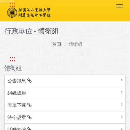
:::
跳到主要內容區塊
Togg
navi
行政單位 -
體衛組
首頁
體衛組
:::
體衛組
公告訊息
組織成員
表單下載
法令規章
活動相簿