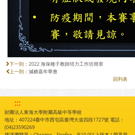
2022 海保種子教師培力工作坊簡章
下一則：
減糖嘉年華會
上一則：
回列表
:::
財團法人東海大學附屬高級中等學校
地址：407224臺中市西屯區臺灣大道四段1727號 電話：
(04)23590269
建議瀏覽器：Chrome，Firefox，IE10.0以上版本 ( 螢幕最