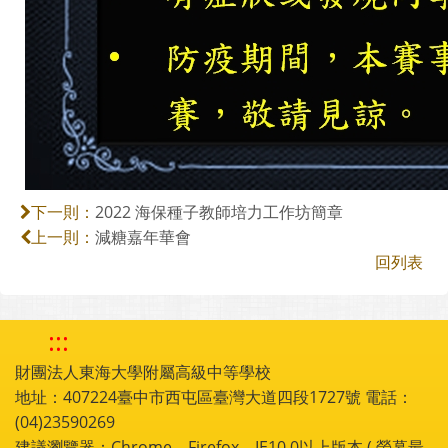
2022 海保種子教師培力工作坊簡章
下一則：
減糖嘉年華會
上一則：
回列表
:::
財團法人東海大學附屬高級中等學校
地址：407224臺中市西屯區臺灣大道四段1727號 電話：
(04)23590269
建議瀏覽器：Chrome，Firefox，IE10.0以上版本 ( 螢幕最