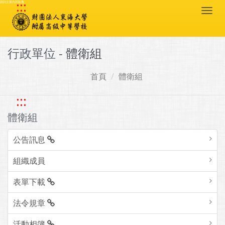
:::
跳到主要內容區塊
Togg
navi
行政單位 -
體衛組
首頁
體衛組
:::
體衛組
公告訊息
組織成員
表單下載
法令規章
活動相簿