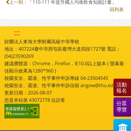
「110-111 年提升國人均衡飲食知能計畫」
上一則：
回列表
:::
財團法人東海大學附屬高級中等學校
地址：407224臺中市西屯區臺灣大道四段1727號 電話：
(04)23590269
建議瀏覽器：Chrome，Firefox，IE10.0以上版本 ( 螢幕最
佳顯示效果為1280*960 )
校園安全、霸凌、性平事件申訴專線 04-23504545
活動
校園安全、霸凌、性平事件申訴信箱 angow@thu.edu.tw
報名
更新日期：2026-08-07
您是本站第
43072778
位訪客
分眾
導覽