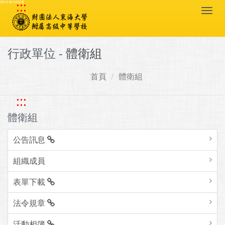
:::
跳到主要內容區塊
Togg
navi
行政單位 -
體衛組
首頁
體衛組
:::
體衛組
公告訊息
組織成員
表單下載
法令規章
活動相簿