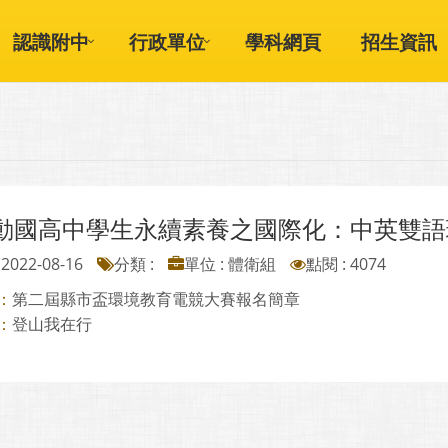
認識附中
行政單位
學科網頁
招生資訊
動國高中學生永續素養之國際化：中英雙語
2022-08-16
分類 :
單位 : 體衛組
點閱 : 4074
第二屆縣市盃環境教育電競大賽報名簡章
：
登山我在行
：