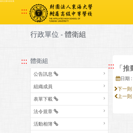
跳到主要內容區塊
:::
行政單位 -
體衛組
:::
體衛組
:::
「推
公告訊息
日期 : 
組織成員
下一則
上一則
表單下載
法令規章
活動相簿