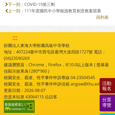
COVID-19第三劑
下一則：
111年度國民中小學能源教育創意教案競賽
上一則：
回列表
:::
財團法人東海大學附屬高級中等學校
地址：407224臺中市西屯區臺灣大道四段1727號 電話：
(04)23590269
建議瀏覽器：Chrome，Firefox，IE10.0以上版本 ( 螢幕最
佳顯示效果為1280*960 )
校園安全、霸凌、性平事件申訴專線 04-23504545
活動
校園安全、霸凌、性平事件申訴信箱 angow@thu.edu.tw
報名
更新日期：2026-08-07
您是本站第
43064115
位訪客
分眾
導覽