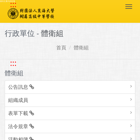
:::
跳到主要內容區塊
Togg
navi
行政單位 -
體衛組
首頁
體衛組
:::
體衛組
公告訊息
組織成員
表單下載
法令規章
活動相簿