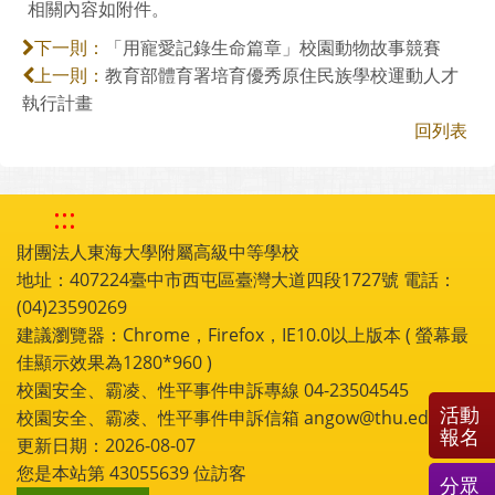
相關內容如附件。
「用寵愛記錄生命篇章」校園動物故事競賽
下一則：
教育部體育署培育優秀原住民族學校運動人才
上一則：
執行計畫
回列表
:::
財團法人東海大學附屬高級中等學校
地址：407224臺中市西屯區臺灣大道四段1727號 電話：
(04)23590269
建議瀏覽器：Chrome，Firefox，IE10.0以上版本 ( 螢幕最
佳顯示效果為1280*960 )
校園安全、霸凌、性平事件申訴專線 04-23504545
活動
校園安全、霸凌、性平事件申訴信箱 angow@thu.edu.tw
報名
更新日期：2026-08-07
您是本站第
43055639
位訪客
分眾