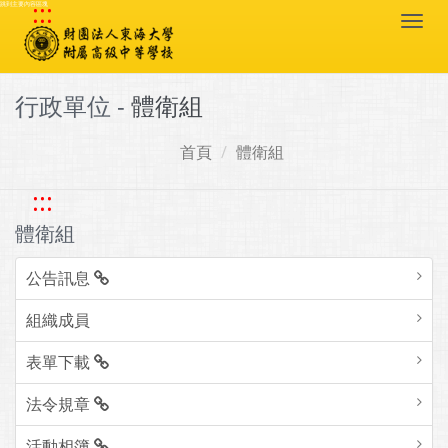
:::
跳到主要內容區塊
Togg
navi
行政單位 -
體衛組
首頁
體衛組
:::
體衛組
公告訊息
組織成員
表單下載
法令規章
活動相簿