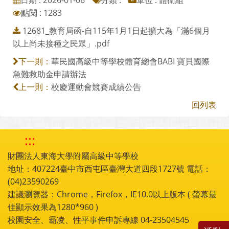
日期 : 2026-01-06
分類 :
單位 : 體衛組
點閱 : 1283
12681_教育局函-自115年1月1日起擴大為「滿6個月
以上尚未接種之民眾」.pdf
華民國高級中等學校體育總會BABI 寶貝國際
下一則：
急難救助金申請辦法
校慶運動會競賽成績公告
上一則：
回列表
:::
財團法人東海大學附屬高級中等學校
地址：407224臺中市西屯區臺灣大道四段1727號 電話：
(04)23590269
建議瀏覽器：Chrome，Firefox，IE10.0以上版本 ( 螢幕最
佳顯示效果為1280*960 )
校園安全、霸凌、性平事件申訴專線 04-23504545