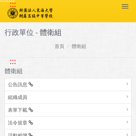
:::
跳到主要內容區塊
Togg
navi
行政單位 -
體衛組
首頁
體衛組
:::
體衛組
公告訊息
組織成員
表單下載
法令規章
活動相簿