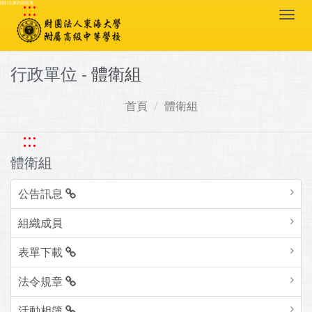
:::
跳到主要內容區塊
Togg
navi
行政單位 -
體衛組
首頁
體衛組
:::
體衛組
公告訊息
組織成員
表單下載
法令規章
活動相簿