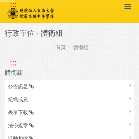
:::
跳到主要內容區塊
Togg
navi
行政單位 -
體衛組
首頁
體衛組
:::
體衛組
公告訊息
組織成員
表單下載
法令規章
活動相簿