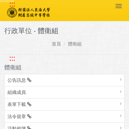
:::
跳到主要內容區塊
Togg
navi
行政單位 -
體衛組
首頁
體衛組
:::
體衛組
公告訊息
組織成員
表單下載
法令規章
活動相簿