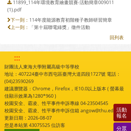
11899_114年環境教育繪畫競賽-活動簡章009011
(1).pdf
114年度能源教育初階種子教師研習簡章
下一則：
「第十屆聯電綠獎」徵件活動
上一則：
回列表
:::
財團法人東海大學附屬高級中等學校
地址：407224臺中市西屯區臺灣大道四段1727號 電話：
(04)23590269
建議瀏覽器：Chrome，Firefox，IE10.0以上版本 ( 螢幕最
佳顯示效果為1280*960 )
校園安全、霸凌、性平事件申訴專線 04-23504545
活動
校園安全、霸凌、性平事件申訴信箱 angow@thu.edu.tw
報名
更新日期：2026-08-07
您是本站第
43075525
位訪客
分眾