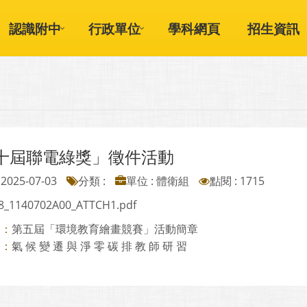
認識附中
行政單位
學科網頁
招生資訊
十屆聯電綠獎」徵件活動
2025-07-03
分類 :
單位 : 體衛組
點閱 : 1715
8_1140702A00_ATTCH1.pdf
第五屆「環境教育繪畫競賽」活動簡章
則：
氣 候 變 遷 與 淨 零 碳 排 教 師 研 習
則：