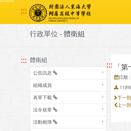
跳到主要內容區塊
:::
行政單位 -
體衛組
:::
體衛組
:::
「第
公告訊息
日期 : 
組織成員
1189
表單下載
下一
上一
法令規章
活動相簿