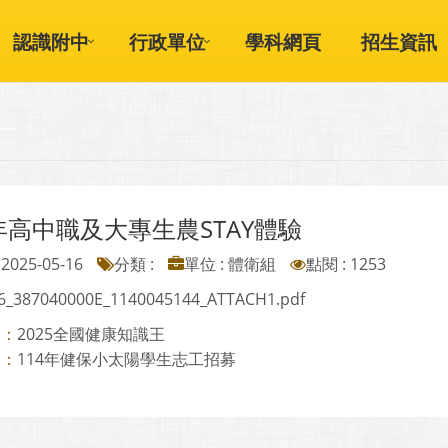
認識附中
行政單位
學科網頁
招生資訊
4年高中職及大專生農STAY體驗
2025-05-16
分類 :
單位 : 體衛組
點閱 : 1253
6_387040000E_1140045144_ATTACH1.pdf
2025全國健康知識王
則：
114年健保小太陽學生志工招募
則：