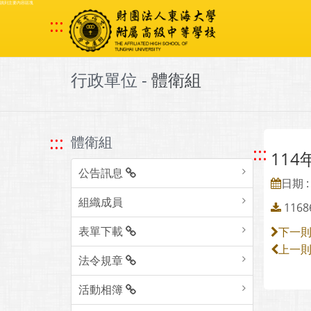
跳到主要內容區塊
:::
行政單位 -
體衛組
:::
體衛組
:::
11
公告訊息
日期 : 
組織成員
1168
表單下載
下一
上一
法令規章
活動相簿