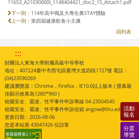
11653_A21030000I_1148404421_doc2_15_Attach1.pdf
114年高中職及大專生農STAY體驗
下一則：
第四屆健康飲食小主播
上一則：
回列表
:::
財團法人東海大學附屬高級中等學校
地址：407224臺中市西屯區臺灣大道四段1727號 電話：
(04)23590269
建議瀏覽器：Chrome，Firefox，IE10.0以上版本 ( 螢幕最
佳顯示效果為1280*960 )
校園安全、霸凌、性平事件申訴專線 04-23504545
活動
校園安全、霸凌、性平事件申訴信箱 angow@thu.edu.tw
報名
更新日期：2026-08-06
您是本站第
43047426
位訪客
分眾
導覽