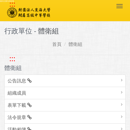
:::
跳到主要內容區塊
Togg
navi
行政單位 -
體衛組
首頁
體衛組
:::
體衛組
公告訊息
組織成員
表單下載
法令規章
活動相簿