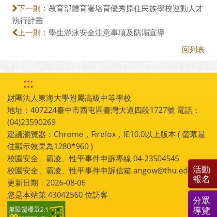
教育部體育署培育優秀原住民族學校運動人才
下一則：
執行計畫
學生游泳安全注意事項及防溺宣導
上一則：
回列表
:::
財團法人東海大學附屬高級中等學校
地址：407224臺中市西屯區臺灣大道四段1727號 電話：
(04)23590269
建議瀏覽器：Chrome，Firefox，IE10.0以上版本 ( 螢幕最
佳顯示效果為1280*960 )
校園安全、霸凌、性平事件申訴專線 04-23504545
活動
校園安全、霸凌、性平事件申訴信箱 angow@thu.edu.tw
報名
更新日期：2026-08-06
您是本站第
43042560
位訪客
分眾
導覽