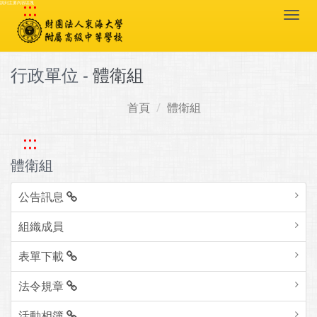
:::
跳到主要內容區塊
Togg
navi
行政單位 -
體衛組
首頁
體衛組
:::
體衛組
公告訊息
組織成員
表單下載
法令規章
活動相簿