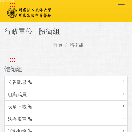
:::
跳到主要內容區塊
Togg
navi
行政單位 -
體衛組
首頁
體衛組
:::
體衛組
公告訊息
組織成員
表單下載
法令規章
活動相簿