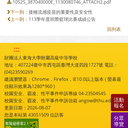
10525_387040000E_1130080746_ATTACH2.pdf
接種流感疫苗的重要性及安全性
下一則：
113學年度班際籃球比賽成績公告
上一則：
回列表
:::
財團法人東海大學附屬高級中等學校
地址：407224臺中市西屯區臺灣大道四段1727號 電話：
(04)23590269
建議瀏覽器：Chrome，Firefox，IE10.0以上版本 ( 螢幕最
佳顯示效果為1280*960 )
校園安全、霸凌、性平事件申訴專線 04-23504545
活動
校園安全、霸凌、性平事件申訴信箱 angow@thu.edu.tw
報名
更新日期：2026-08-07
您是本站第
43051509
位訪客
分眾
導覽