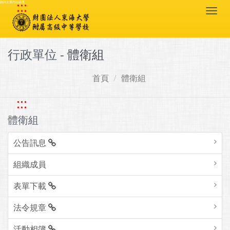
:::
跳到主要內容區塊
Togg
navi
行政單位 -
體衛組
首頁
體衛組
:::
體衛組
公告訊息
組織成員
表單下載
法令規章
活動相簿