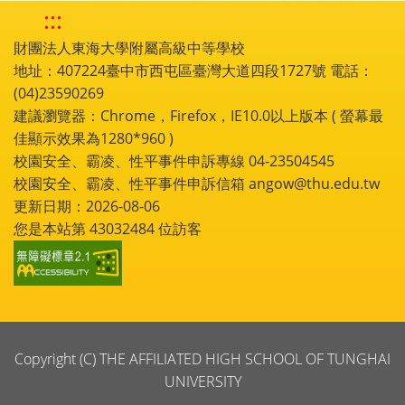
:::
財團法人東海大學附屬高級中等學校
地址：407224臺中市西屯區臺灣大道四段1727號 電話：
(04)23590269
建議瀏覽器：Chrome，Firefox，IE10.0以上版本 ( 螢幕最
佳顯示效果為1280*960 )
校園安全、霸凌、性平事件申訴專線 04-23504545
校園安全、霸凌、性平事件申訴信箱 angow@thu.edu.tw
更新日期：2026-08-06
您是本站第
43032484
位訪客
Copyright (C) THE AFFILIATED HIGH SCHOOL OF TUNGHAI
UNIVERSITY