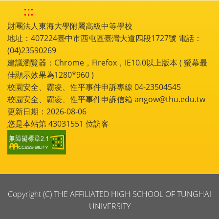
:::
財團法人東海大學附屬高級中等學校
地址：407224臺中市西屯區臺灣大道四段1727號 電話：
(04)23590269
建議瀏覽器：Chrome，Firefox，IE10.0以上版本 ( 螢幕最
佳顯示效果為1280*960 )
校園安全、霸凌、性平事件申訴專線 04-23504545
校園安全、霸凌、性平事件申訴信箱 angow@thu.edu.tw
更新日期：2026-08-06
您是本站第
43031551
位訪客
Copyright (C) THE AFFILIATED HIGH SCHOOL OF TUNGHAI
UNIVERSITY