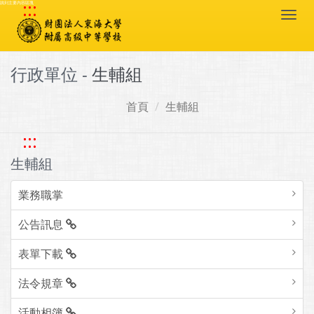
:::
跳到主要內容區塊
Togg
navi
行政單位 -
生輔組
首頁
生輔組
:::
生輔組
業務職掌
公告訊息
表單下載
法令規章
活動相簿