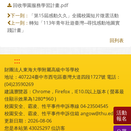
回收學園服務學習計畫.pdf
「第15屆感動久久」全國校園短片徵選活動
下一則：
轉知「113年青年壯遊臺灣─尋找感動地圖實
上一則：
踐計畫」
回列表
:::
財團法人東海大學附屬高級中等學校
地址：407224臺中市西屯區臺灣大道四段1727號 電話：
(04)23590269
建議瀏覽器：Chrome，Firefox，IE10.0以上版本 ( 螢幕最
佳顯示效果為1280*960 )
校園安全、霸凌、性平事件申訴專線 04-23504545
活動
校園安全、霸凌、性平事件申訴信箱 angow@thu.edu.tw
報名
更新日期：2026-08-06
您是本站第
43025297
位訪客