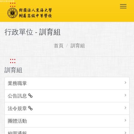
:::
跳到主要內容區塊
Togg
navi
行政單位 -
訓育組
首頁
訓育組
:::
訓育組
業務職掌
公告訊息
法令規章
團體活動
校園通報