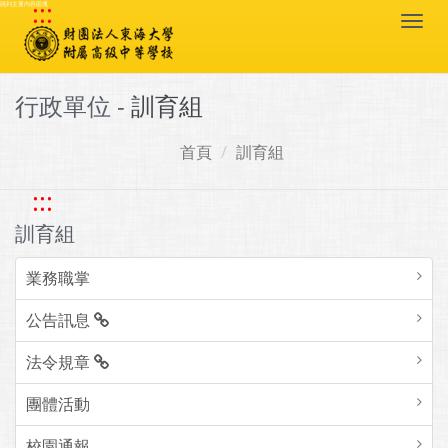
:::
跳到主要內容區塊
Togg
navi
行政單位 -
訓育組
首頁
訓育組
:::
訓育組
業務職掌
公告訊息
法令規章
團體活動
校園通報