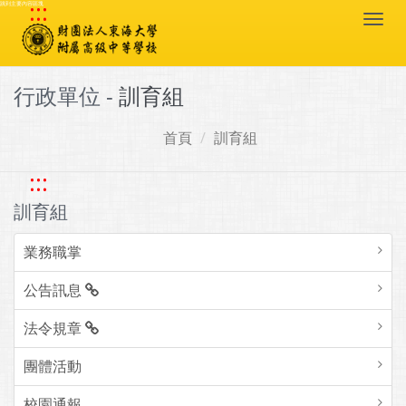
:::
跳到主要內容區塊
Togg
navi
行政單位 -
訓育組
首頁
訓育組
:::
訓育組
業務職掌
公告訊息
法令規章
團體活動
校園通報