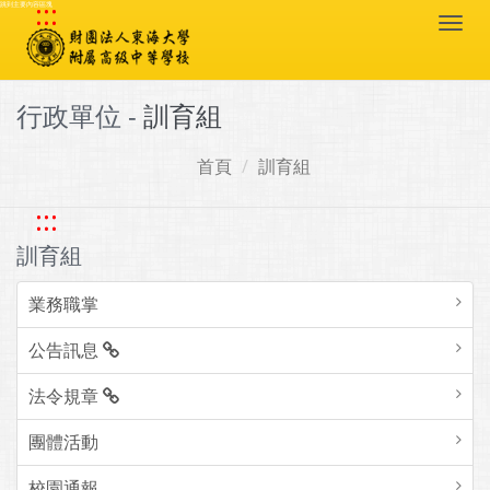
:::
跳到主要內容區塊
Togg
navi
行政單位 -
訓育組
首頁
訓育組
:::
訓育組
業務職掌
公告訊息
法令規章
團體活動
校園通報