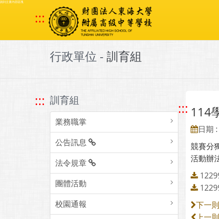
跳到主要內容區塊
:::
行政單位 -
訓育組
:::
訓育組
:::
11
業務職掌
日期 : 
公告訊息
競賽分
活動辦
法令規章
122
團體活動
122
校園通報
下一
上一