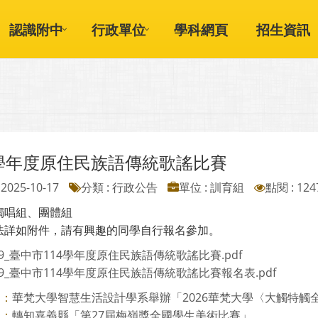
認識附中
行政單位
學科網頁
招生資訊
4學年度原住民族語傳統歌謠比賽
2025-10-17
分類 : 行政公告
單位 : 訓育組
點閱 : 124
獨唱組、團體組
法詳如附件，請有興趣的同學自行報名參加。
99_臺中市114學年度原住民族語傳統歌謠比賽.pdf
99_臺中市114學年度原住民族語傳統歌謠比賽報名表.pdf
華梵大學智慧生活設計學系舉辦「2026華梵大學〈大觸特觸全國
則：
轉知嘉義縣「第27屆梅嶺獎全國學生美術比賽」
則：