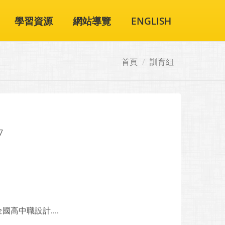
學習資源
網站導覽
ENGLISH
首頁
訓育組
7
高中職設計....