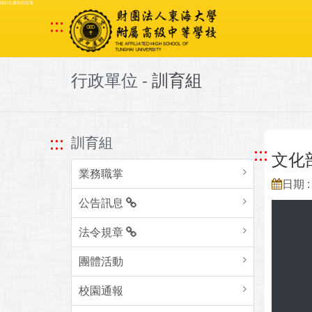
跳到主要內容區塊
:::
行政單位 -
訓育組
:::
訓育組
:::
文化
業務職掌
日期 : 
公告訊息
法令規章
團體活動
校園通報