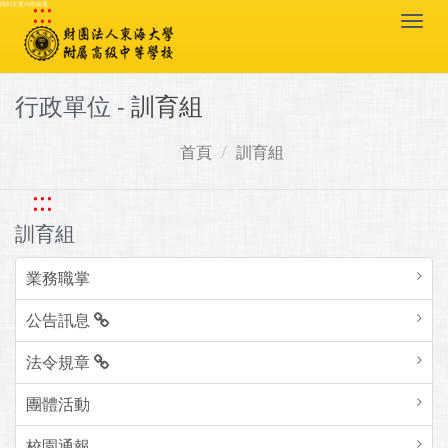
:::
跳到主要內容區塊
Togg
navi
行政單位 -
訓育組
首頁
訓育組
:::
訓育組
業務職掌
公告訊息
法令規章
團體活動
校園通報