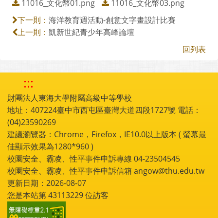
11016_文化幣01.png
11016_文化幣03.png
海洋教育週活動-創意文字畫設計比賽
下一則：
凱新世紀青少年高峰論壇
上一則：
回列表
:::
財團法人東海大學附屬高級中等學校
地址：407224臺中市西屯區臺灣大道四段1727號 電話：
(04)23590269
建議瀏覽器：Chrome，Firefox，IE10.0以上版本 ( 螢幕最
佳顯示效果為1280*960 )
校園安全、霸凌、性平事件申訴專線 04-23504545
校園安全、霸凌、性平事件申訴信箱 angow@thu.edu.tw
更新日期：2026-08-07
您是本站第
43113229
位訪客