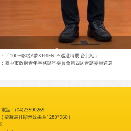
「100%哆啦A夢&FRIENDS巡迴特展 台北站」
則：
臺中市政府青年事務諮詢委員會第四屆青諮委員遴選
則：
：(04)23590269
 ( 螢幕最佳顯示效果為1280*960 )
5