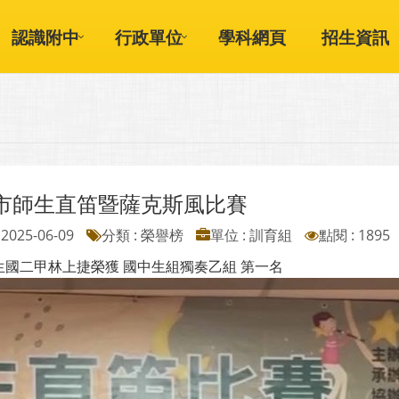
認識附中
行政單位
學科網頁
招生資訊
市師生直笛暨薩克斯風比賽
2025-06-09
分類 : 榮譽榜
單位 : 訓育組
點閱 : 1895
生國二甲林上捷榮獲 國中生組獨奏乙組 第一名