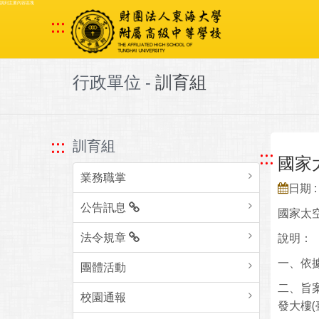
跳到主要內容區塊
:::
行政單位 -
訓育組
:::
訓育組
:::
國家
業務職掌
日期 : 
公告訊息
國家太
法令規章
說明：
一、依據
團體活動
二、旨
校園通報
發大樓