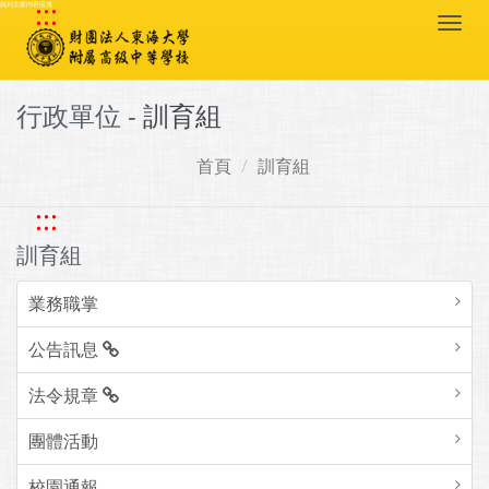
:::
跳到主要內容區塊
Togg
navi
行政單位 -
訓育組
首頁
訓育組
:::
訓育組
業務職掌
公告訊息
法令規章
團體活動
校園通報