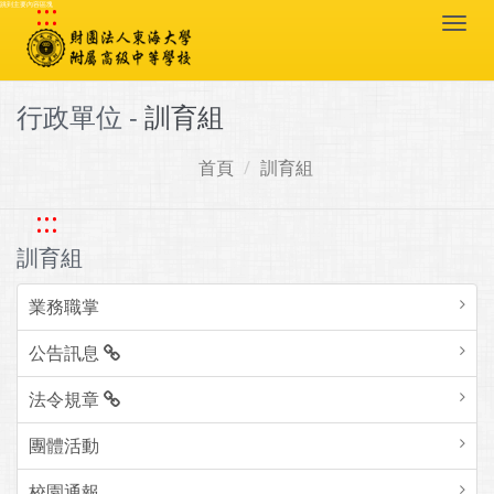
:::
跳到主要內容區塊
Togg
navi
行政單位 -
訓育組
首頁
訓育組
:::
訓育組
業務職掌
公告訊息
法令規章
團體活動
校園通報