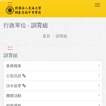
:::
跳到主要內容區塊
Togg
navi
行政單位 -
訓育組
首頁
訓育組
:::
訓育組
業務職掌
公告訊息
法令規章
團體活動
校園通報