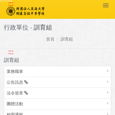
:::
跳到主要內容區塊
Togg
navi
行政單位 -
訓育組
首頁
訓育組
:::
訓育組
業務職掌
公告訊息
法令規章
團體活動
校園通報