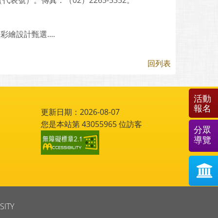
表號）。傳真：（02）2265-5352。
設計甄選....
回列表
活動
報名
更新日期：2026-08-07
您是本站第
43055965
位訪客
分眾
導覽
SITY