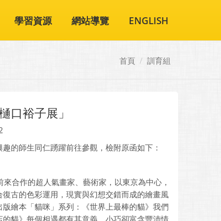
學習資源
網站導覽
ENGLISH
首頁
訓育組
樋口裕子展」
2
興趣的師生同仁踴躍前往參觀，檢附原函如下：
都慕名前來合作的超人氣畫家、藝術家，以東京為中心，
合復古的色彩運用，現實與幻想交錯而成的繪畫風
出版繪本「貓咪」系列：《世界上最棒的貓》我們
店的貓》每個相遇都有其意義、小巧卻富含豐沛情