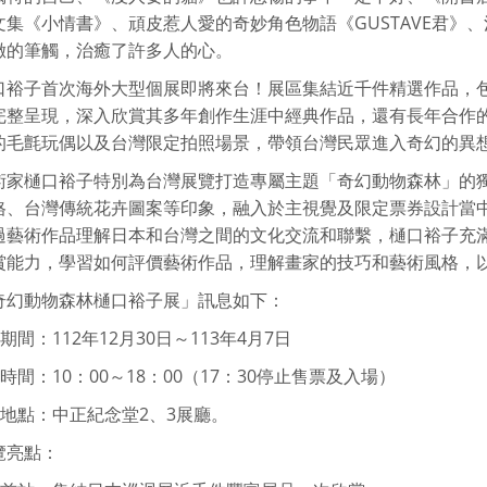
文集《小情書》、頑皮惹人愛的奇妙角色物語《GUSTAVE君》
緻的筆觸，治癒了許多人的心。
口裕子首次海外大型個展即將來台！展區集結近千件精選作品，
整呈現，深入欣賞其多年創作生涯中經典作品，還有長年合作的布偶
的毛氈玩偶以及台灣限定拍照場景，帶領台灣民眾進入奇幻的異
術家樋口裕子特別為台灣展覽打造專屬主題「奇幻動物森林」的
格、台灣傳統花卉圖案等印象，融入於主視覺及限定票券設計當
過藝術作品理解日本和台灣之間的文化交流和聯繫，樋口裕子充
賞能力，學習如何評價藝術作品，理解畫家的技巧和藝術風格，
奇幻動物森林樋口裕子展」訊息如下：
覽期間：112年12月30日～113年4月7日
業時間：10：00～18：00（17：30停止售票及入場）
覽地點：中正紀念堂2、3展廳。
覽亮點：