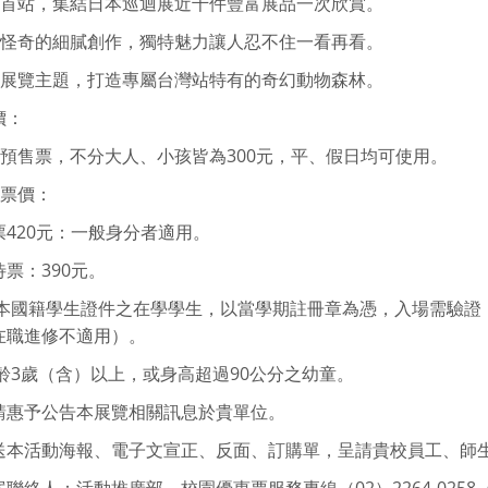
海外首站，集結日本巡迴展近千件豐富展品一次欣賞。
可愛怪奇的細膩創作，獨特魅力讓人忍不住一看再看。
全新展覽主題，打造專屬台灣站特有的奇幻動物森林。
價：
學校預售票，不分大人、小孩皆為300元，平、假日均可使用。
場票價：
票420元：一般身分者適用。
票：390元。
●持本國籍學生證件之在學學生，以當學期註冊章為憑，入場需驗
在職進修不適用）。
年齡3歲（含）以上，或身高超過90公分之幼童。
請惠予公告本展覽相關訊息於貴單位。
送本活動海報、電子文宣正、反面、訂購單，呈請貴校員工、師