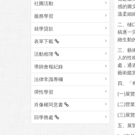
社團活動
感的圖
溫柔細
服務學習
二、樋
就學貸款
稿逐一完
緻生動
表單下載
三、藝
活動相簿
人的性
處，通
導師會報紀錄
藝術鑑
法律常識專欄
四、「
彈性學習
(一)展
(二)營
肖像權同意書
(三)展
回學務處
五、展