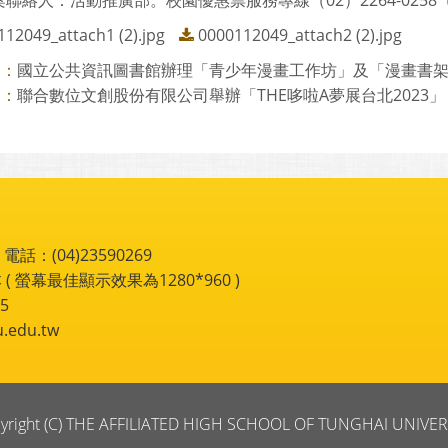
聯絡人：活動推廣部。校園優惠票服務專線（02）2264-0258（代
12049_attach1 (2).jpg
0000112049_attach2 (2).jpg
國立公共資訊圖書館辦理「青少年漫畫工作坊」及「漫畫書架彩繪
則：
聯合數位文創股份有限公司舉辦「THE哆啦A夢展台北2023」
則：
：(04)23590269
 ( 螢幕最佳顯示效果為1280*960 )
5
du.tw
yright (C) THE AFFILIATED HIGH SCHOOL OF TUNGHAI UNIVER