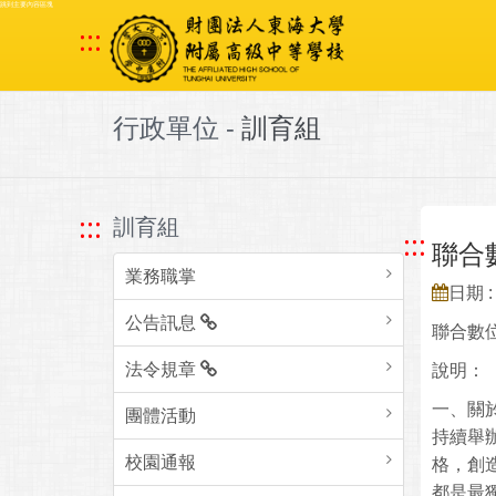
跳到主要內容區塊
:::
行政單位 -
訓育組
:::
訓育組
:::
聯合
業務職掌
日期 : 
公告訊息
聯合數
法令規章
說明：
一、關於
團體活動
持續舉
校園通報
格，創
都是最