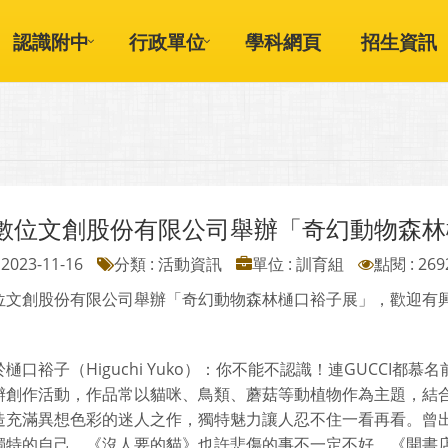
認識附中
行政單位
學科網頁
招生資訊
數位文創股份有限公司舉辦「奇幻動物森林
2023-11-16
分類 : 活動資訊
單位 : 訓育組
點閱 : 269
位文創股份有限公司舉辦「奇幻動物森林樋口裕子展」，歡迎有
樋口裕子（Higuchi Yuko）：你不能不認識！連GUCCI
辦創作活動，作品常以貓咪、鳥類、蘑菇等動植物作為主題，結
造充滿異想色彩的迷人之作，獨特魅力讓人忍不住一看再看。曾
獨特的自己、《沒人要的貓》也許悲傷的事不一定不好、《開書