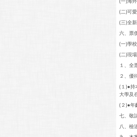
(一)
(二)
(三)
六、票
(一)
(二)現
１、全
２、優待
(１)
大學及
(２)●
七、敬
八、檢