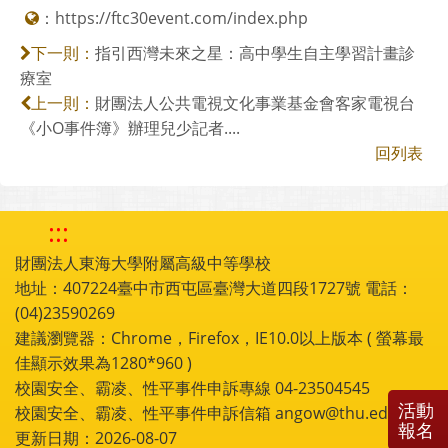
：
https://ftc30event.com/index.php
指引西灣未來之星：高中學生自主學習計畫診
下一則：
療室
財團法人公共電視文化事業基金會客家電視台
上一則：
《小O事件簿》辦理兒少記者....
回列表
:::
財團法人東海大學附屬高級中等學校
地址：407224臺中市西屯區臺灣大道四段1727號 電話：
(04)23590269
建議瀏覽器：Chrome，Firefox，IE10.0以上版本 ( 螢幕最
佳顯示效果為1280*960 )
校園安全、霸凌、性平事件申訴專線 04-23504545
活動
校園安全、霸凌、性平事件申訴信箱 angow@thu.edu.tw
報名
更新日期：2026-08-07