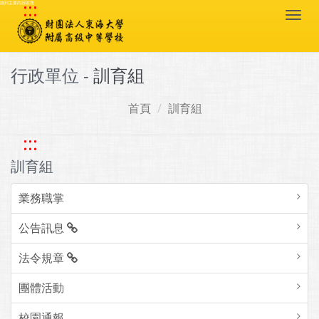
:::
跳到主要內容區塊
Togg
navi
行政單位 -
訓育組
首頁
訓育組
:::
訓育組
業務職掌
公告訊息
法令規章
團體活動
校園通報