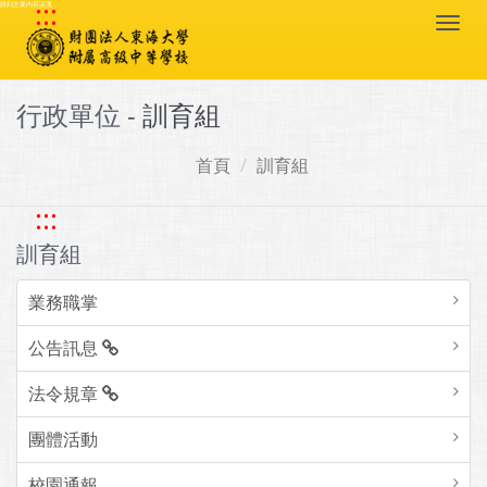
:::
跳到主要內容區塊
Togg
navi
行政單位 -
訓育組
首頁
訓育組
:::
訓育組
業務職掌
公告訊息
法令規章
團體活動
校園通報