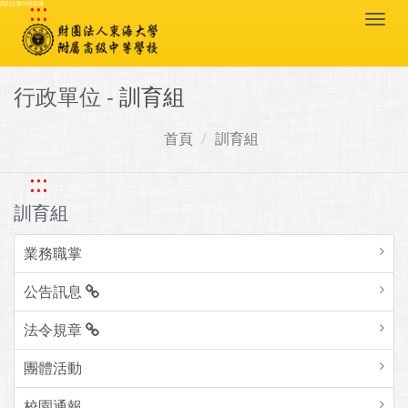
:::
跳到主要內容區塊
Togg
navi
行政單位 -
訓育組
首頁
訓育組
:::
訓育組
業務職掌
公告訊息
法令規章
團體活動
校園通報