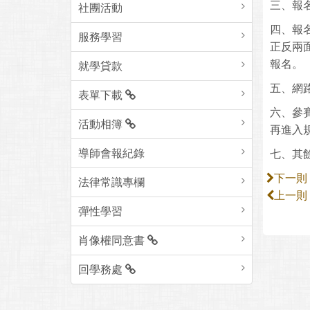
三、報名
社團活動
四、報
服務學習
正反兩面
報名。
就學貸款
五、網路線
表單下載
六、參
活動相簿
再進入
導師會報紀錄
七、其
下一則
法律常識專欄
上一則
彈性學習
肖像權同意書
回學務處