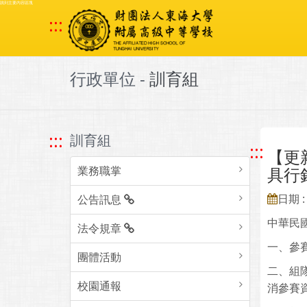
跳到主要內容區塊
:::
行政單位 -
訓育組
:::
訓育組
:::
【更
業務職掌
具行
日期 : 
公告訊息
中華民
法令規章
一、參
團體活動
二、組
校園通報
消參賽