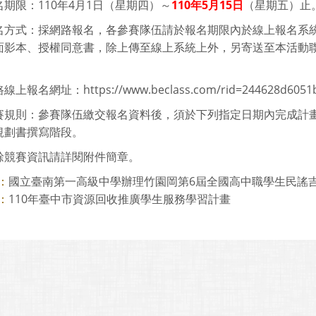
期限：110年4月1日（星期四）～
110年5月15日
（星期五）止
名方式：採網路報名，各參賽隊伍請於報名期限內於線上報名系
影本、授權同意書，除上傳至線上系統上外，另寄送至本活動聯絡人信箱(ci
上報名網址：https://www.beclass.com/rid=244628d6051b
賽規則：參賽隊伍繳交報名資料後，須於下列指定日期內完成計
規劃書撰寫階段。
餘競賽資訊請詳閱附件簡章。
國立臺南第一高級中學辦理竹園岡第6屆全國高中職學生民謠
：
110年臺中市資源回收推廣學生服務學習計畫
：