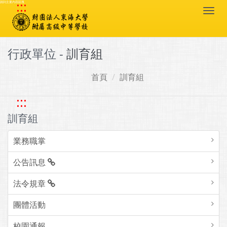
:::
跳到主要內容區塊
Togg
navi
行政單位 -
訓育組
首頁
訓育組
:::
訓育組
業務職掌
公告訊息
法令規章
團體活動
校園通報