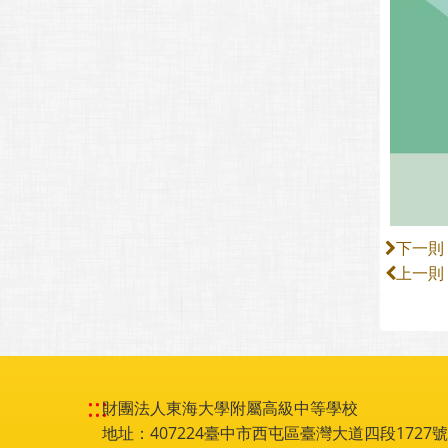
下一則
上一則
:::
財團法人東海大學附屬高級中等學校
地址：407224臺中市西屯區臺灣大道四段1727號 電話