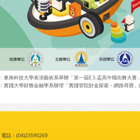
東南科技大學表演藝術系舉辦「第一屆E.S.盃高中職街舞大賽
：
實踐大學財務金融學系辦理「實踐管院財金探索－網路尋寶」網路
：
：(04)23590269