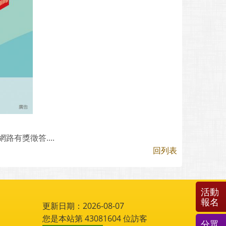
」
有獎徵答....
回列表
活動
報名
更新日期：2026-08-07
您是本站第
43081604
位訪客
分眾