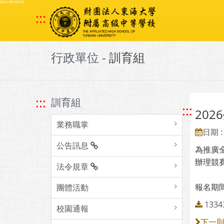
跳到主要內容區塊
:::
行政單位 -
訓育組
:::
訓育組
:::
20
業務職掌
日期 : 
公告訊息
為推廣
辦理競
法令規章
報名期間
團體活動
133
校園通報
下一