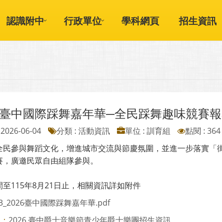
認識附中
行政單位
學科網頁
招生資訊
26臺中國際踩舞嘉年華─全民踩舞趣味競賽
2026-06-04
分類 : 活動資訊
單位 : 訓育組
點閱 : 364
全民參與舞蹈文化，增進城市交流與節慶氛圍，並進一步落實「
賽，廣邀民眾自由組隊參與。
至115年8月21日止，相關資訊詳如附件
43_2026臺中國際踩舞嘉年華.pdf
2026 臺中爵士音樂節青少年爵士樂團招生資訊
則：