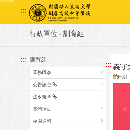
跳到主要內容區塊
:::
行政單位 -
訓育組
:::
訓育組
:::
義守
業務職掌
日期 : 
公告訊息
法令規章
團體活動
校園通報