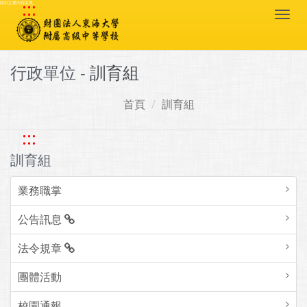
:::
跳到主要內容區塊
Togg
navi
行政單位 -
訓育組
首頁
訓育組
:::
訓育組
業務職掌
公告訊息
法令規章
團體活動
校園通報