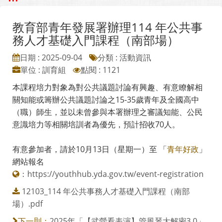
教育部青年發展署辦理114 年公共事
務人才基礎入門課程（南部場）
日期 : 2025-09-04
分類 : 活動資訊
單位 : 訓育組
點閱 : 1121
本課程培力對象為對公共議題討論有興趣、有意瞭解相
關知能或籌辦公共議題討論之15-35歲青年及全國高中
（職）師生，並以未曾參與本署辦理之審議知能、公民
意識培力等相關培訓者為優先，預計招收70人。
有意參加者，請於10月13日（星期一）至 「
青年好政
」
網站報名
：
https://youthhub.yda.gov.tw/event-registration
12103_114 年公共事務人才基礎入門課程（南部
場）.pdf
2025年「【武營看表演】管風琴大解密3.0」
下一則：