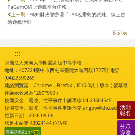
PaGamO線上遊戲平台任務
轉知財政部辦理「TAX稅霧島的試煉」線上冒
上一則：
險遊戲活動
回列表
:::
財團法人東海大學附屬高級中等學校
地址：407224臺中市西屯區臺灣大道四段1727號 電話：
(04)23590269
建議瀏覽器：Chrome，Firefox，IE10.0以上版本 ( 螢幕最
佳顯示效果為1280*960 )
校園安全、霸凌、性平事件申訴專線 04-23504545
活動
校園安全、霸凌、性平事件申訴信箱 angow@thu.edu.tw
報名
更新日期：2026-08-06
您是本站第
43024144
位訪客
分眾
導覽