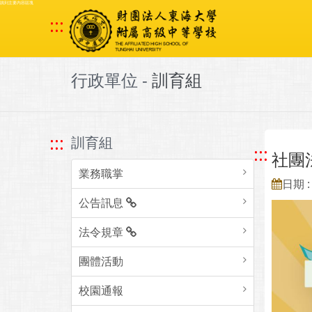
跳到主要內容區塊
:::
行政單位 -
訓育組
:::
訓育組
:::
社團
業務職掌
日期 : 
公告訊息
法令規章
團體活動
校園通報