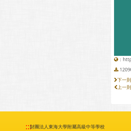
：
htt
120
下一
上一
:::
財團法人東海大學附屬高級中等學校